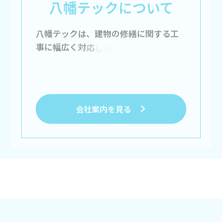
八
幡
テ
ッ
ク
は
、
建
物
の
修
繕
に
関
す
る
工
事
に
幅
広
く
対
応
し
技
術
力
と
真
心
を
第
一
に
安
全
か
つ
ス
ム
ー
ズ
な
工
事
を
会社案内を見る