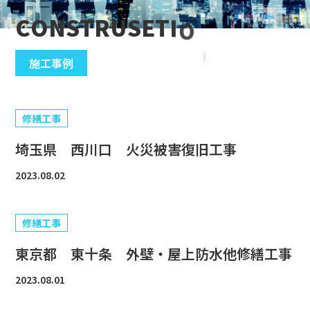
C
O
N
S
T
R
U
S
E
T
I
O
N
施工事例
修繕工事
埼玉県 西川口 火災被害復旧工事
2023.08.02
修繕工事
東京都 東十条 外壁・屋上防水他修繕工事
2023.08.01