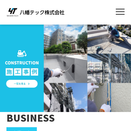
B
U
S
I
N
E
S
S